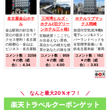
名古屋金山ホテ
三河湾ヒルズ・
ホテルリブマッ
ル
ホテル(旧グリー
クス岡崎
ンホテル三ヶ根)
金山駅前の好立地！
加湿付空気清浄機&
安心の徒歩２分！ア
電子レンジ&スラン
壮観絶景！ここでし
クセス便利！名古屋
バーランドベッドを
か出会えない景色。
の副都心・金山は、
全室標準装備♪／名
高台からの雄大な絶
ビジネス・名古屋観
鉄名古屋本線「東岡
景があなたの旅を演
光の拠点。／JR、
崎」駅徒歩約5分
出します／電車：Ｊ
コメント数 ： 3256
コメント数 ： 959
コメント数 ： 162
名鉄、地下鉄が交わ
Ｒ蒲郡駅(南口)より
★の数（総
★の数（総
★の数（総
る金山駅前より安心
無料送迎あり（要予
合）： 4.34
合）： 4.00
合）： 3.93
の徒歩２分。名古屋
約） 車：東名岡崎
駅4分。中部国際空
ＩＣ/音羽蒲郡ＩＣ
港25分。栄７分。
より50分
どこへでも大変便
利！
＼ なんと最大20％オフ！ ／