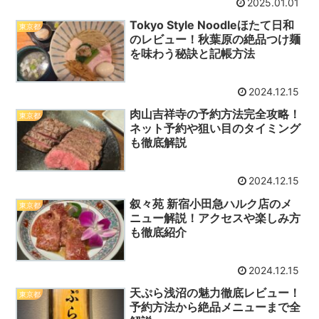
2025.01.01
Tokyo Style Noodleほたて日和
東京都
のレビュー！秋葉原の絶品つけ麺
を味わう秘訣と記帳方法
2024.12.15
肉山吉祥寺の予約方法完全攻略！
東京都
ネット予約や狙い目のタイミング
も徹底解説
2024.12.15
叙々苑 新宿小田急ハルク店のメ
東京都
ニュー解説！アクセスや楽しみ方
も徹底紹介
2024.12.15
天ぷら浅沼の魅力徹底レビュー！
東京都
予約方法から絶品メニューまで全