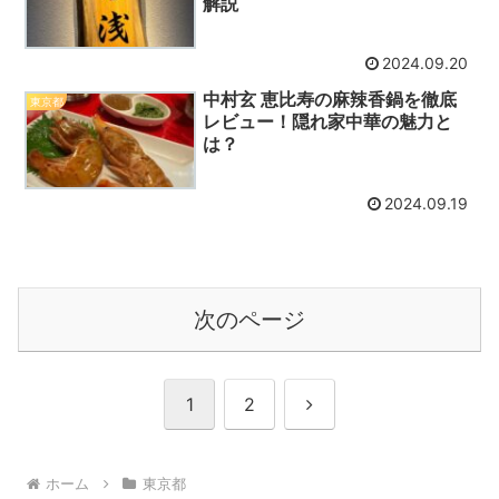
解説
2024.09.20
中村玄 恵比寿の麻辣香鍋を徹底
東京都
レビュー！隠れ家中華の魅力と
は？
2024.09.19
次のページ
次
1
2
へ
ホーム
東京都