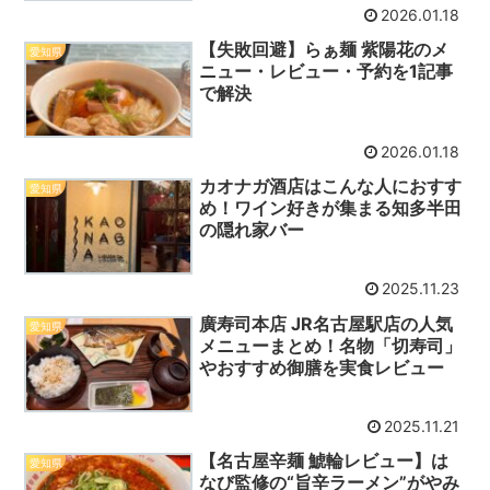
2026.01.18
【失敗回避】らぁ麺 紫陽花のメ
愛知県
ニュー・レビュー・予約を1記事
で解決
2026.01.18
カオナガ酒店はこんな人におすす
愛知県
め！ワイン好きが集まる知多半田
の隠れ家バー
2025.11.23
廣寿司本店 JR名古屋駅店の人気
愛知県
メニューまとめ！名物「切寿司」
やおすすめ御膳を実食レビュー
2025.11.21
【名古屋辛麺 鯱輪レビュー】は
愛知県
なび監修の“旨辛ラーメン”がやみ