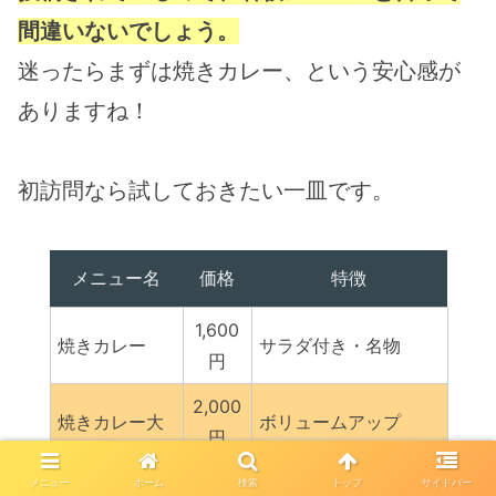
間違いないでしょう。
迷ったらまずは焼きカレー、という安心感が
ありますね！
初訪問なら試しておきたい一皿です。
メニュー名
価格
特徴
1,600
焼きカレー
サラダ付き・名物
円
2,000
焼きカレー大
ボリュームアップ
円
季節の野菜カ
1,300
サラダ付き・野菜たっ
メニュー
ホーム
検索
トップ
サイドバー