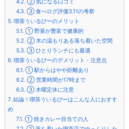
4.2.
② 気になる口コミ
4.3.
③ 食べログ評価3.11の考察
5.
喫茶ういるびーのメリット
5.1.
① 野菜が豊富で健康的
5.2.
② 木の温もりある落ち着いた空間
5.3.
③ ひとりランチにも最適
6.
喫茶ういるびーのデメリット・注意点
6.1.
① 駅からはやや距離あり
6.2.
② 営業時間が17時まで
6.3.
③ 木曜定休に注意
7.
結論！喫茶ういるびーはこんな人におすす
め
7.1.
① 焼きカレー目当ての人
7.2.
② 落ち着いた喫茶店でゆっくりした