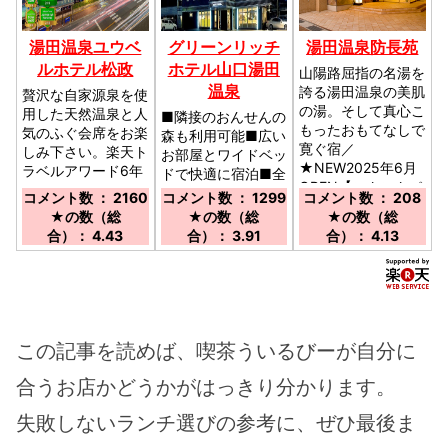
湯田温泉ユウベ
グリーンリッチ
湯田温泉防長苑
ルホテル松政
ホテル山口湯田
山陽路屈指の名湯を
温泉
誇る湯田温泉の美肌
贅沢な自家源泉を使
の湯。そして真心こ
用した天然温泉と人
■隣接のおんせんの
もったおもてなしで
気のふぐ会席をお楽
森も利用可能■広い
寛ぐ宿／
しみ下さい。楽天ト
お部屋とワイドベッ
★NEW2025年6月
ラベルアワード6年
ドで快適に宿泊■全
OPEN【こんこんパ
連続受賞！／ＪＲ山
館Wi-Fi／■ＪＲ湯
コメント数 ： 2160
コメント数 ： 1299
コメント数 ： 208
ーク】に最も近い宿
口線湯田温泉駅より
田温泉駅より徒歩１
★の数（総
★の数（総
★の数（総
泊施設～徒歩4分～
徒歩約１０分／中国
３分■中国自動車道
合）： 4.43
合）： 3.91
合）： 4.13
自動車道小郡ＩＣよ
小郡ＩＣより県道２
り約１０分／ローソ
０４経由１５分■新
ンまで徒歩３分
山口駅より９号線経
由２５分■
この記事を読めば、喫茶ういるびーが自分に
合うお店かどうかがはっきり分かります。
失敗しないランチ選びの参考に、ぜひ最後ま