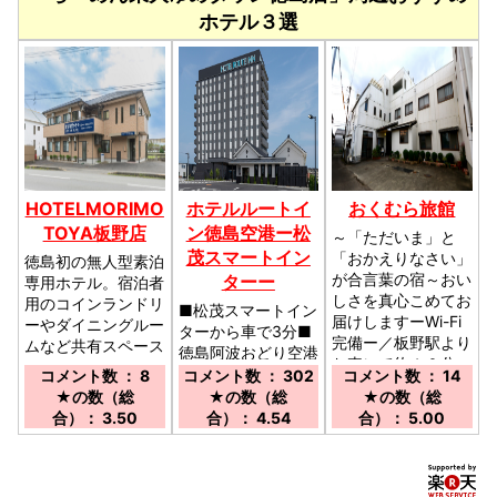
ホテル３選
HOTELMORIMO
ホテルルートイ
おくむら旅館
TOYA板野店
ン徳島空港ー松
～「ただいま」と
茂スマートイン
「おかえりなさい」
徳島初の無人型素泊
が合言葉の宿～おい
ターー
専用ホテル。宿泊者
しさを真心こめてお
用のコインランドリ
■松茂スマートイン
届けしますーWi-Fi
ーやダイニングルー
ターから車で3分■
完備ー／板野駅より
ムなど共有スペース
徳島阿波おどり空港
お車にて約１０分
が充実／高松自動車
から車で10分■徳
コメント数 ： 8
コメント数 ： 302
コメント数 ： 14
道・板野ICより約7
島市内へ好アクセ
★の数（総
★の数（総
★の数（総
分。徳島自動車道・
ス！／★徳島あわ
合）： 3.50
合）： 4.54
合）： 5.00
土成ICより約12分
踊り空港より車で約
7分★松茂スマート
インターから車で約