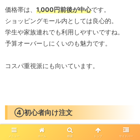
価格帯は、
1,000円前後が中心
です。
ショッピングモール内としては良心的。
学生や家族連れでも利用しやすいですね。
予算オーバーしにくいのも魅力です。
コスパ重視派にも向いています。
④初心者向け注文
初めてなら、
定番ラーメン＋生卵
が無難で
メニュー
ホーム
検索
トップ
サイドバー