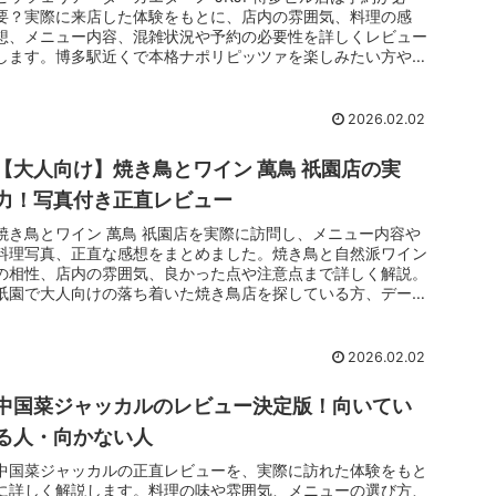
要？実際に来店した体験をもとに、店内の雰囲気、料理の感
想、メニュー内容、混雑状況や予約の必要性を詳しくレビュー
します。博多駅近くで本格ナポリピッツァを楽しみたい方や、
行く前に失敗したくない方は必見です。
2026.02.02
【大人向け】焼き鳥とワイン 萬鳥 祇園店の実
力！写真付き正直レビュー
焼き鳥とワイン 萬鳥 祇園店を実際に訪問し、メニュー内容や
料理写真、正直な感想をまとめました。焼き鳥と自然派ワイン
の相性、店内の雰囲気、良かった点や注意点まで詳しく解説。
祇園で大人向けの落ち着いた焼き鳥店を探している方、デート
や会食で失敗したくない方は必見です。
2026.02.02
中国菜ジャッカルのレビュー決定版！向いてい
る人・向かない人
中国菜ジャッカルの正直レビューを、実際に訪れた体験をもと
に詳しく解説します。料理の味や雰囲気、メニューの選び方、