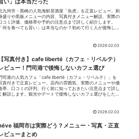
旨い」は本当だった
北九州市・黒崎の人気海鮮居酒屋「魚虎」を正直レビュー。刺
身盛りや黒板メニューの内容、写真付きメニュー解説、実際の
口コミ評価、価格帯や予約の注意点まで詳しく紹介します。
「何を食べても旨い」は本当なのか？初めて行く人が後悔しな
いための情報をまとめました。
2026.02.03
【写真付き】cafe liberté（カフェ・リベルテ）
レビュー！門司港で後悔しないカフェ選び
門司港の人気カフェ「cafe liberté（カフェ・リベルテ）」を
写真付きで正直レビュー。店内の雰囲気、実際のメニューや価
格帯、口コミの評判、行く前に知っておきたい注意点まで詳し
く解説します。観光やデートで後悔しないカフェ選びをしたい
方におすすめの記事です。
2026.02.03
néve 福岡市は実際どう？メニュー・写真・正直
レビューまとめ