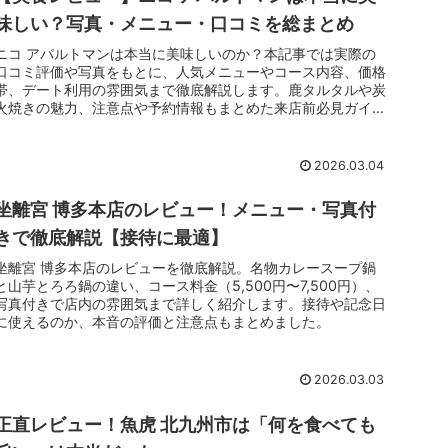
味しい？写真・メニュー・口コミを総まとめ
ニコ アパルトマンは本当に美味しいのか？本記事では実際の
口コミ評価や写真をもとに、人気メニューやコース内容、価格
帯、デート利用の雰囲気まで徹底解説します。鹿タルタルや炭
火焼きの魅力、注意点や予約情報もまとめた来店前必見ガイド
です。
2026.03.04
坐離宮 博多本店のレビュー！メニュー・写真付
きで徹底解説【接待に最適】
坐離宮 博多本店のレビューを徹底解説。名物カレースープ鍋
と山芋とろろ鍋の違い、コース料金（5,500円〜7,500円）、
写真付きで店内の雰囲気まで詳しく紹介します。接待や記念日
に使えるのか、本音の評価と注意点もまとめました。
2026.03.03
正直レビュー！魚虎 北九州市は「何を食べても