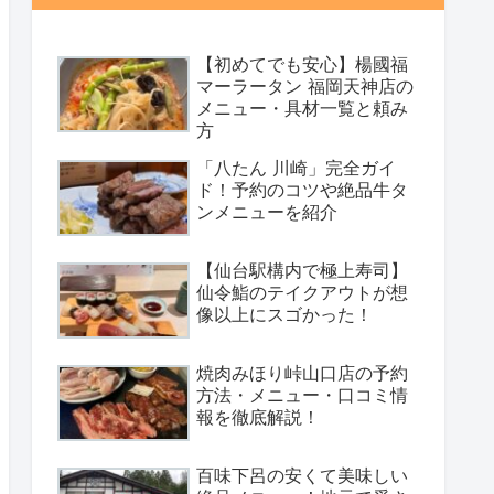
【初めてでも安心】楊國福
マーラータン 福岡天神店の
メニュー・具材一覧と頼み
方
「八たん 川崎」完全ガイ
ド！予約のコツや絶品牛タ
ンメニューを紹介
【仙台駅構内で極上寿司】
仙令鮨のテイクアウトが想
像以上にスゴかった！
焼肉みほり峠山口店の予約
方法・メニュー・口コミ情
報を徹底解説！
百味下呂の安くて美味しい