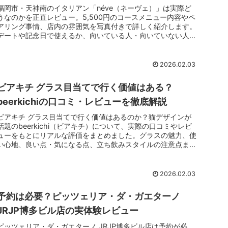
福岡市・天神南のイタリアン「néve（ネーヴェ）」は実際ど
うなのかを正直レビュー。5,500円のコースメニュー内容やペ
アリング事情、店内の雰囲気を写真付きで詳しく紹介します。
デートや記念日で使えるか、向いている人・向いていない人ま
で分かる初訪問向け解説です。
2026.02.03
ビアキチ グラス目当てで行く価値はある？
beerkichiの口コミ・レビューを徹底解説
ビアキチ グラス目当てで行く価値はあるのか？猫デザインが
話題のbeerkichi（ビアキチ）について、実際の口コミやレビ
ューをもとにリアルな評価をまとめました。グラスの魅力、使
い心地、良い点・気になる点、立ち飲みスタイルの注意点まで
正直に解説。初めて行く人やグラス目当ての人が後悔しないた
めの情報を詳しく紹介します。
2026.02.03
予約は必要？ピッツェリア・ダ・ガエターノ
JRJP博多ビル店の実体験レビュー
ピッツェリア・ダ・ガエターノ JRJP博多ビル店は予約が必